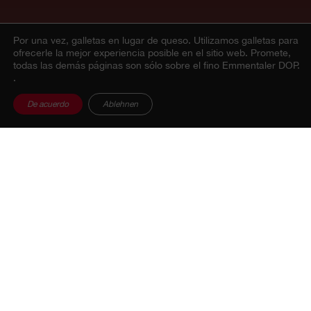
Por una vez, galletas en lugar de queso.
Utilizamos galletas para
ofrecerle la mejor experiencia posible en el sitio web. Promete,
todas las demás páginas son sólo sobre el fino Emmentaler DOP.
Perfil de sabor
.
De acuerdo
Ablehnen