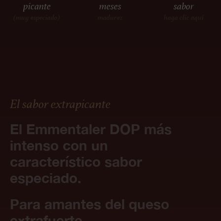
picante
meses
sabor
(muy especiado)
madurez
haga clic aquí
El sabor extrapicante
El Emmentaler DOP más
intenso con un
característico sabor
especiado.
Para amantes del queso
extrafuerte.