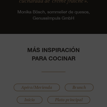
cucharada de ‘crème fraîche’».
Monika Bösch, sommelier de quesos,
GenussImpuls GmbH
MÁS INSPIRACIÓN
PARA COCINAR
Apéro/Merienda
Brunch
Inicio
Plato principal