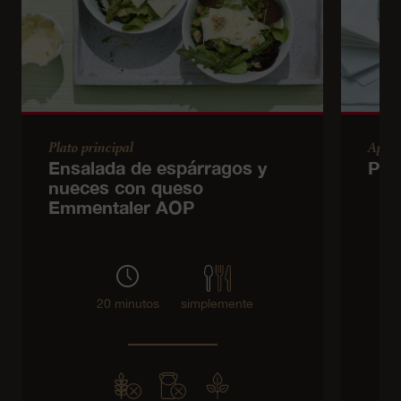
Plato principal
Apér
Ensalada de espárragos y
Pas
nueces con queso
Emmentaler AOP
20 minutos
simplemente