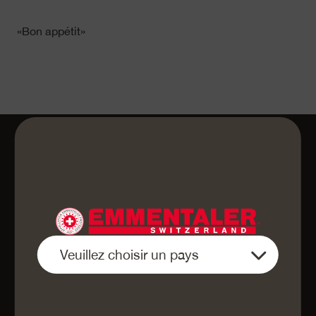
«Bon appétit»