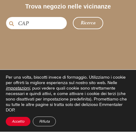
Trova negozio nelle vicinanze
Ricerca
Per una volta, biscotti invece di formaggio.
Utilizziamo i cookie
per offrirti la migliore esperienza sul nostro sito web. Nelle
impostazioni
, puoi vedere quali cookie sono strettamente
necessari e quindi attivi, e come attivare i cookie dei terzi (che
sono disattivati per impostazione predefinita). Promettiamo che
su tutte le altre pagine si tratta solo del delizioso Emmentaler
ANCORA PIÙ IDEE
DOP.
Le nostre Ispirazioni Formaggiose
Accetto
Rifiuta