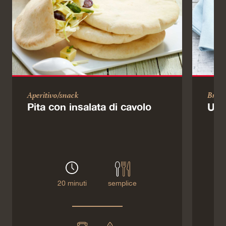
Aperitivo/snack
Brun
Pita con insalata di cavolo
Uov
20 minuti
semplice