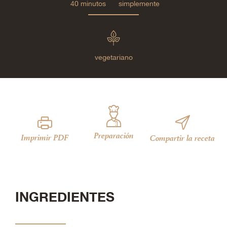
40 minutos
simplemente
vegetariano
Preparación
Imprimir PDF
Compartir la receta
INGREDIENTES