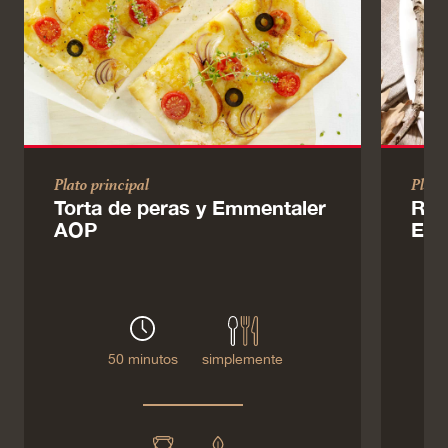
Plato principal
Plato
Torta de peras y Emmentaler
Rag
AOP
Emm
50 minutos
simplemente