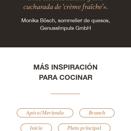
cucharada de ‘crème fraîche’».
Monika Bösch, sommelier de quesos,
GenussImpuls GmbH
MÁS INSPIRACIÓN
PARA COCINAR
Apéro/Merienda
Brunch
Inicio
Plato principal