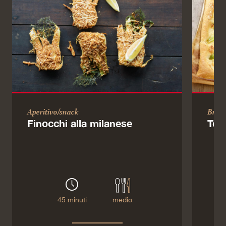
Aperitivo/snack
Brun
Finocchi alla milanese
Tor
45 minuti
medio