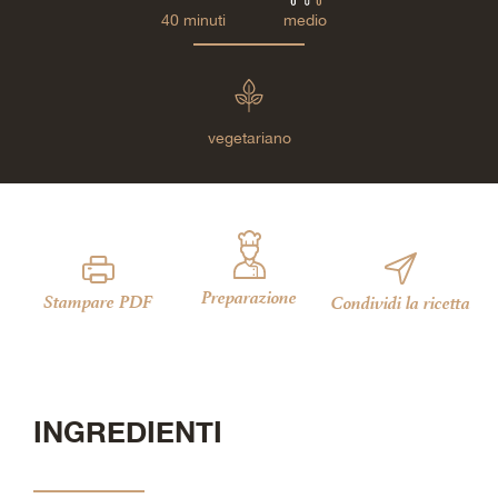
40 minuti
medio
vegetariano
Preparazione
Stampare PDF
Condividi la ricetta
INGREDIENTI