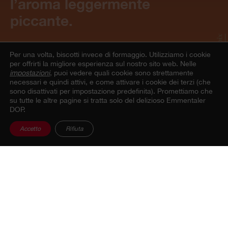
l’aroma leggermente
piccante.
Per una volta, biscotti invece di formaggio.
Utilizziamo i cookie
per offrirti la migliore esperienza sul nostro sito web. Nelle
impostazioni
, puoi vedere quali cookie sono strettamente
necessari e quindi attivi, e come attivare i cookie dei terzi (che
Profilo aromatico
sono disattivati per impostazione predefinita). Promettiamo che
su tutte le altre pagine si tratta solo del delizioso Emmentaler
DOP.
Accetto
Rifiuta