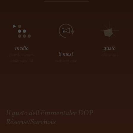
medio
gusto
8 mesi
(sottile accento
clicca qui
amarognolo)
maturazione
Il gusto dell'Emmentaler DOP
Réserve/Surchoix