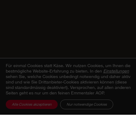
Für einmal Cookies statt Käse.
Wir nutzen Cookies, um Ihnen die
bestmögliche Website-Erfahrung zu bieten. In den
Einstellungen
sehen Sie, welche Cookies unbedingt notwendig und daher aktiv
sind und wie Sie Drittanbieter-Cookies aktivieren können (diese
sind standardmässig deaktiviert). Versprochen, auf allen anderen
Seiten geht es nur um den feinen Emmentaler AOP.
Alle Cookies akzeptieren
Nur notwendige Cookies