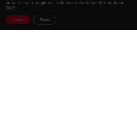
su tutte le altre pagine si tratta solo del delizioso Emmentaler
DOP.
Accetto
Rifiuta