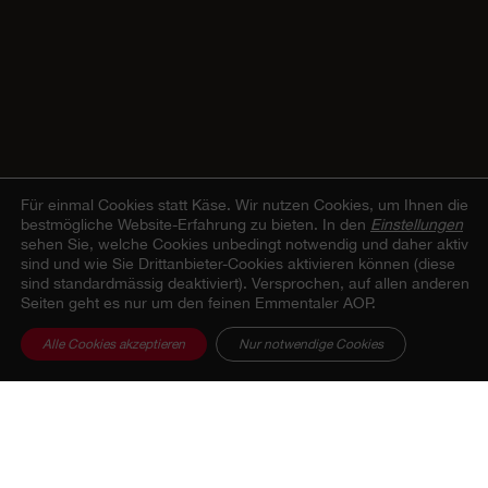
Für einmal Cookies statt Käse.
Wir nutzen Cookies, um Ihnen die
bestmögliche Website-Erfahrung zu bieten. In den
Einstellungen
sehen Sie, welche Cookies unbedingt notwendig und daher aktiv
sind und wie Sie Drittanbieter-Cookies aktivieren können (diese
sind standardmässig deaktiviert). Versprochen, auf allen anderen
Seiten geht es nur um den feinen Emmentaler AOP.
Alle Cookies akzeptieren
Nur notwendige Cookies