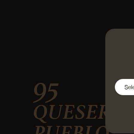
95
QUESERÍA
PUEBLO