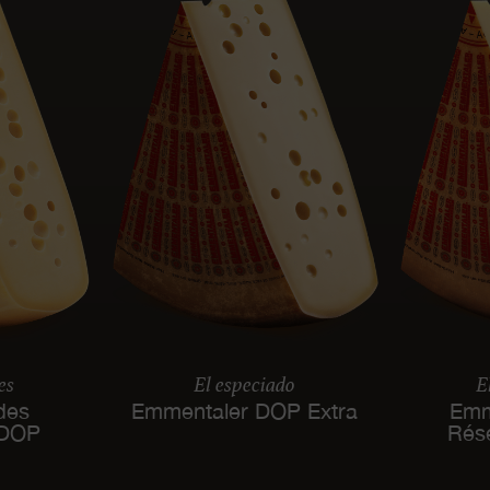
es
El especiado
E
des
Emmentaler DOP Extra
Emm
 DOP
Rés