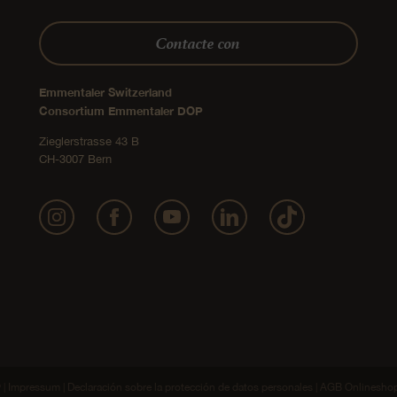
Contacte con
Emmentaler Switzerland
Consortium Emmentaler DOP
Zieglerstrasse 43 B
CH-3007 Bern
Impressum
Declaración sobre la protección de datos personales
AGB Onlinesho
 |
|
|