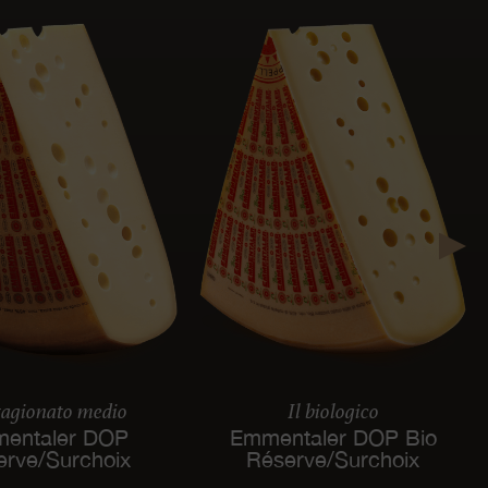
tagionato medio
Il biologico
entaler DOP
Emmentaler DOP Bio
erve/Surchoix
Réserve/Surchoix