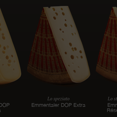
Lo speziato
Lo s
 DOP
Emmentaler DOP Extra
Emm
à
Rés