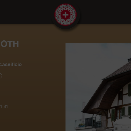
ROTH
aseificio
1 81