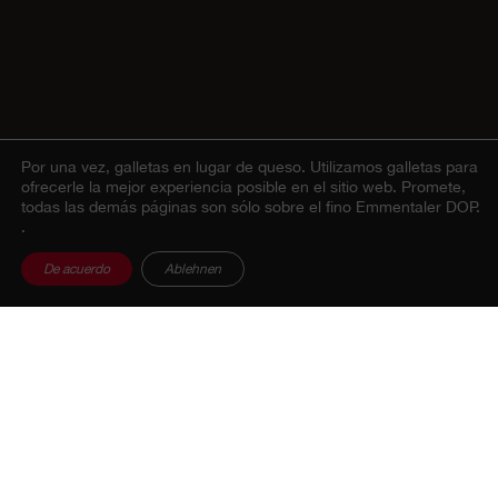
Por una vez, galletas en lugar de queso.
Utilizamos galletas para
ofrecerle la mejor experiencia posible en el sitio web. Promete,
todas las demás páginas son sólo sobre el fino Emmentaler DOP.
.
De acuerdo
Ablehnen