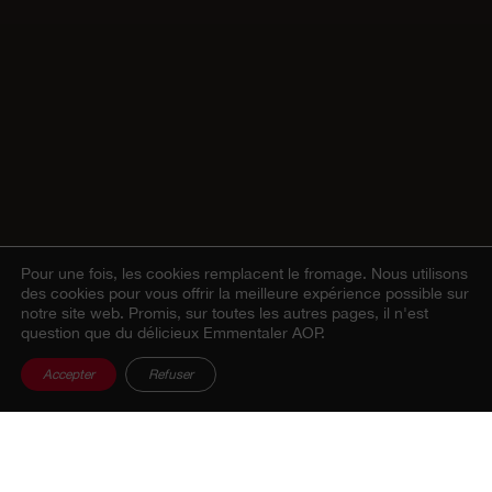
Pour une fois, les cookies remplacent le fromage.
Nous utilisons
des cookies pour vous offrir la meilleure expérience possible sur
notre site web. Promis, sur toutes les autres pages, il n'est
question que du délicieux Emmentaler AOP.
Accepter
Refuser