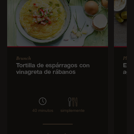
Brunch
Plato
Tortilla de espárragos con
Enc
vinagreta de rábanos
agu
40 minutos
simplemente