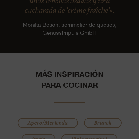
unas cebollas asadas y una
cucharada de ‘crème fraîche’».
Monika Bösch, sommelier de quesos,
GenussImpuls GmbH
MÁS INSPIRACIÓN
PARA COCINAR
Apéro/Merienda
Brunch
Inicio
Plato principal