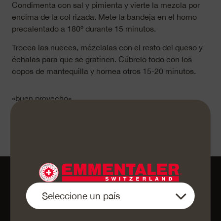
Condimenta con sal y pimienta y vierte la mezcla por
encima de la col rizada. Mete la bandeja en el horno
precalentado a 180º durante 15 minutos.
Trocea las nueces, mézclalas con el resto del queso y
échalas para que se gratinen. Cúbrelo todo con los
copos de mantequilla y hornea otros 15-20 minutos.
«buen provecho»