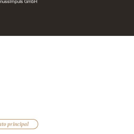
GenussImpuls GmbH
ato principal