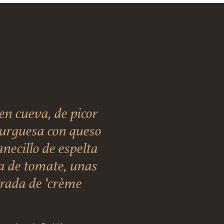
 cueva, de picor
burguesa con queso
necillo de espelta
ja de tomate, unas
arada de ‘crème