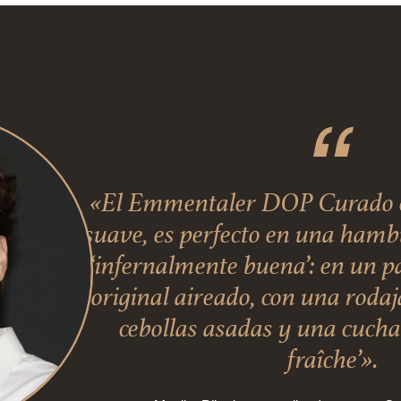
«El Emmentaler DOP Curado en
suave, es perfecto en una ham
‘infernalmente buena’: en un pa
original aireado, con una roda
cebollas asadas y una cuch
fraîche’».