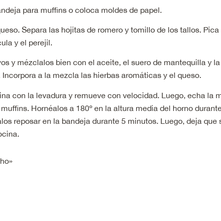
andeja para muffins o coloca moldes de papel.
queso. Separa las hojitas de romero y tomillo de los tallos. Pica 
ula y el perejil.
os y mézclalos bien con el aceite, el suero de mantequilla y la
 Incorpora a la mezcla las hierbas aromáticas y el queso.
ina con la levadura y remueve con velocidad. Luego, echa la 
muffins. Hornéalos a 180º en la altura media del horno durant
los reposar en la bandeja durante 5 minutos. Luego, deja que 
cocina.
cho»