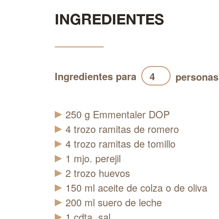
INGREDIENTES
Ingredientes para
personas
250
g
Emmentaler DOP
4
trozo
ramitas de romero
4
trozo
ramitas de tomillo
1
mjo.
perejil
2
trozo
huevos
150
ml
aceite de colza o de oliva
200
ml
suero de leche
1
cdta.
sal