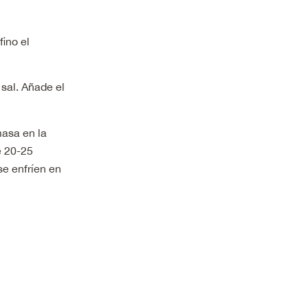
fino el
 sal. Añade el
masa en la
e 20-25
se enfríen en