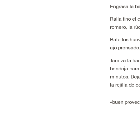
Engrasa la b
Ralla fino el 
romero, la rúc
Bate los huev
ajo prensado.
Tamiza la har
bandeja para 
minutos. Déja
la rejilla de 
«buen prove