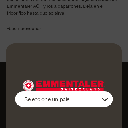
Emmentaler AOP y los alcaparrones. Deja en el
frigorífico hasta que se sirva.
«buen provecho»