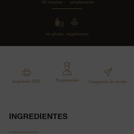
30 minutos
simplemente
sin gluten,
vegetariano
Preparación
Imprimir PDF
Compartir la receta
INGREDIENTES