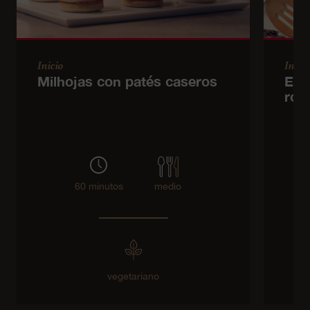
Inicio
Inicio
Milhojas con patés caseros
Ens
roj
60 minutos
medio
vegetariano
s