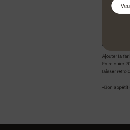
Beurrer génér
Râper finemen
roquette et le
Battre les œuf
les herbes et
Ajouter la fa
Faire cuire 2
laisser refroid
«Bon appétit