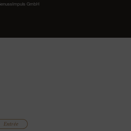
 GenussImpuls GmbH
Entrée