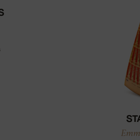
S
s
Actualiser
ST
Emme