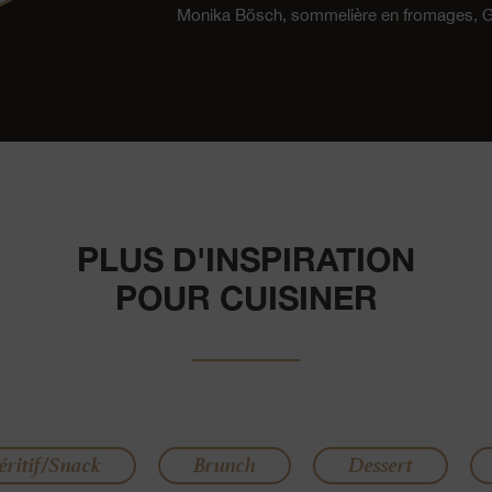
Monika Bösch, sommelière en fromages,
PLUS D'INSPIRATION
POUR CUISINER
éritif/Snack
Brunch
Dessert