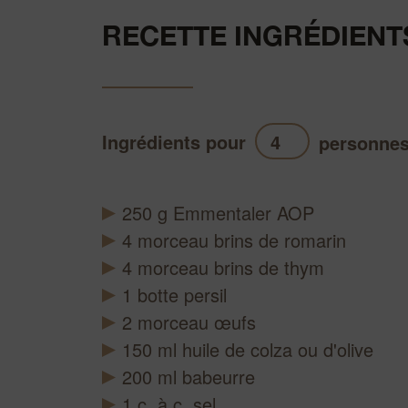
RECETTE INGRÉDIENT
Ingrédients pour
personne
250
g
Emmentaler AOP
4
morceau
brins de romarin
4
morceau
brins de thym
1
botte
persil
2
morceau
œufs
150
ml
huile de colza ou d'olive
200
ml
babeurre
1
c. à c.
sel