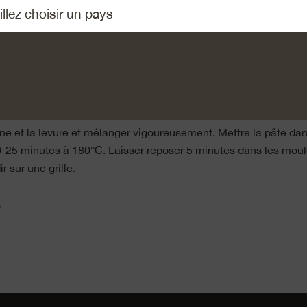
eusement la plaque à muffins ou la garnir de moules en papier
t le fromage. Effeuiller le romarin et le thym. Hacher finement 
 persil.
s. Les mélanger avec l’huile, le babeurre et le sel. Y presser l’a
 le fromage.
rine et la levure et mélanger vigoureusement. Mettre la pâte da
0-25 minutes à 180°C. Laisser reposer 5 minutes dans les moul
ir sur une grille.
»