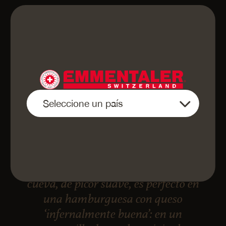
«El Emmentaler DOP Curado en
cueva, de picor suave, es perfecto en
una hamburguesa con queso
‘infernalmente buena’: en un