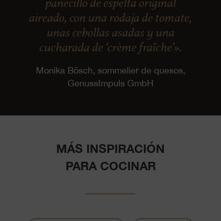
panecillo de espelta original
aireado, con una rodaja de tomate,
unas cebollas asadas y una
cucharada de ‘crème fraîche’».
Monika Bösch, sommelier de quesos,
GenussImpuls GmbH
MÁS INSPIRACIÓN
PARA COCINAR