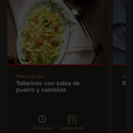
Plato principal
Inicio
Tallarines con salsa de
Sop
puerro y castañas
40 minutos
simplemente