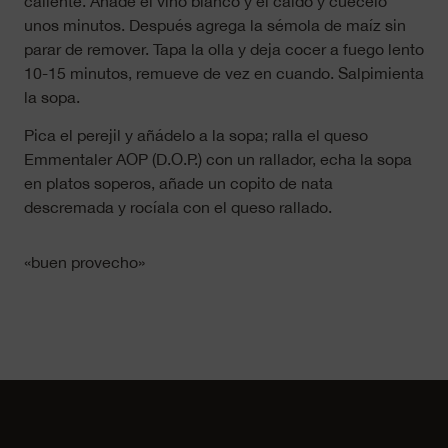
caliente. Añade el vino blanco y el caldo y cuécelo
unos minutos. Después agrega la sémola de maíz sin
parar de remover. Tapa la olla y deja cocer a fuego lento
10-15 minutos, remueve de vez en cuando. Salpimienta
la sopa.
Pica el perejil y añádelo a la sopa; ralla el queso
Emmentaler AOP (D.O.P.) con un rallador, echa la sopa
en platos soperos, añade un copito de nata
descremada y rocíala con el queso rallado.
«buen provecho»