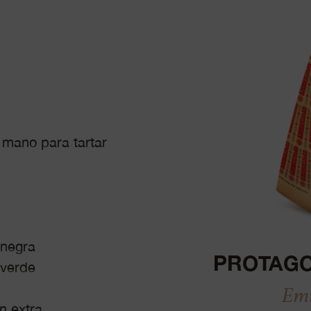
 mano para tartar
 negra
PROTAGO
 verde
Em
n extra