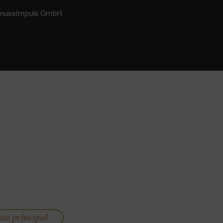
GenussImpuls GmbH
ato principal