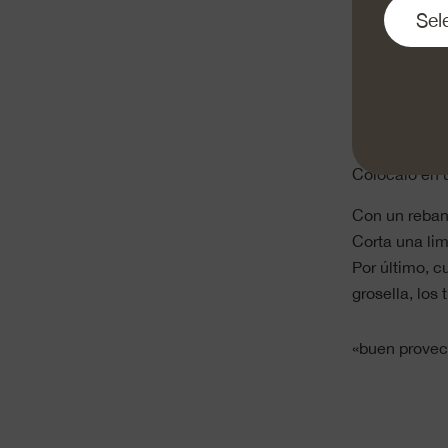
Corta la cebol
Machaca los 
Echa la pimien
Sazona con s
Luego, coloc
cuchara para
Colócalo en u
Con un reban
Corta una lim
Por último, c
grosella, los 
«buen prove