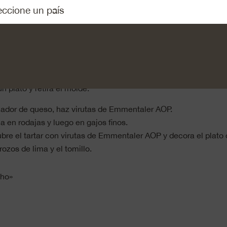
leta en aros finos y parte las limas por la mitad.
granos de pimienta verde y negra.
ta triturada, las hojitas de tomillo y la cebolleta cortada en ar
al. Mézclalo todo bien y añade el zumo de media lima.
a la masa en un molde ejerciendo un poco de presión. Aplásta
 que la carne quede compacta.
n plato y retira el molde.
ador de queso, haz virutas de Emmentaler AOP.
a en rodajas y luego en gajos finos.
ubre el tartar con virutas de Emmentaler AOP y decora el plato 
trozos de lima y el tomillo.
cho»