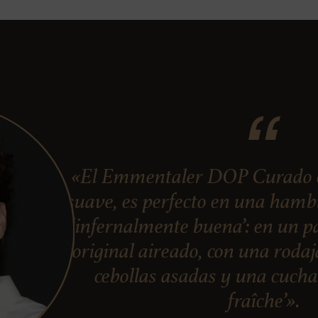
«El Emmentaler DOP Curado en
suave, es perfecto en una ham
‘infernalmente buena’: en un pa
original aireado, con una roda
cebollas asadas y una cuch
fraîche’».