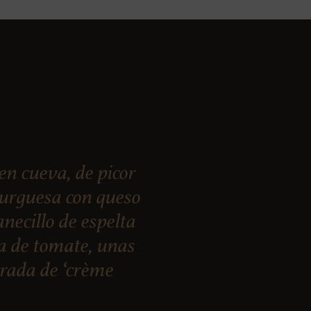
 cueva, de picor
burguesa con queso
necillo de espelta
ja de tomate, unas
arada de ‘crème