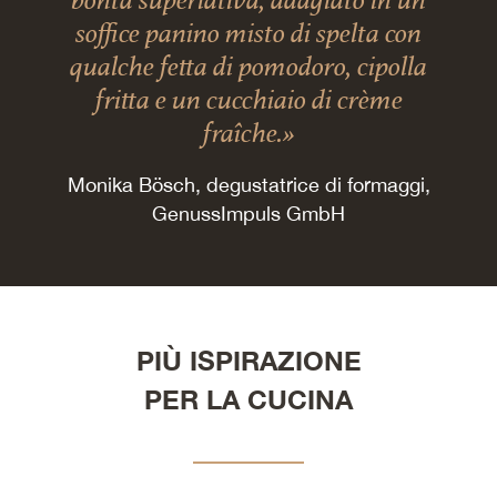
soffice panino misto di spelta con
qualche fetta di pomodoro, cipolla
fritta e un cucchiaio di crème
fraîche.»
Monika Bösch, degustatrice di formaggi,
GenussImpuls GmbH
PIÙ ISPIRAZIONE
PER LA CUCINA