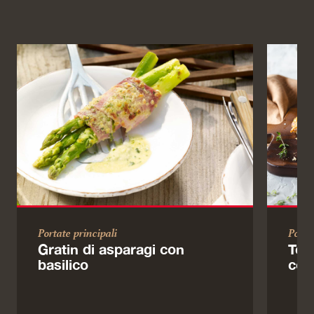
Portate principali
Porta
Gratin di asparagi con
Tort
basilico
con