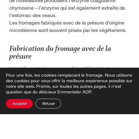
de moisissures produisent l’enzyme coagulante
chymosine – l’enzyme qui est également extraite de
l’estomac des veaux.
Les fromages fabriqués avec de la présure d’origine
microbienne sont souvent prisés par les végétariens.
Fabrication du fromage avec de la
présure
Une fois que le fromager a réchauffé le lait dans la
Pour une fois, les cookies remplacent le fromage.
Nous utilisons
cuve en cuivre et ajouté une sélection de cultures
des cookies pour vous offrir la meilleure expérience possible sur
bactériennes, il ajoute de la présure. Elle a un rôle
notre site web. Promis, sur toutes les autres pages, il n'est
déterminant dans la fabrication du fromage, car c’est
question que du délicieux Emmentaler AOP.
uniquement sous l’effet de la présure que le lait
Accepter
Refuser
liquide se transforme en masse gélatineuse semi-
solide. C’est la condition préalable pour séparer la
masse solide du fromage du lactosérum liquide.
Découvrez d’autres détails captivants sur la