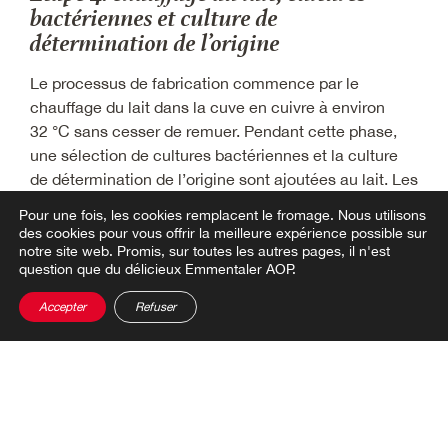
bactériennes et culture de
détermination de l’origine
Le processus de fabrication commence par le
chauffage du lait dans la cuve en cuivre à environ
32 °C sans cesser de remuer. Pendant cette phase,
une sélection de cultures bactériennes et la culture
de détermination de l’origine sont ajoutées au lait. Les
bactéries déclenchent la fermentation et l’affinage du
Pour une fois, les cookies remplacent le fromage.
Nous utilisons
fromage. La culture de détermination de l’origine
des cookies pour vous offrir la meilleure expérience possible sur
garantit qu’il s’agit bien d’un Emmentaler AOP
notre site web. Promis, sur toutes les autres pages, il n'est
question que du délicieux Emmentaler AOP.
original. Le fromager ne peut l’utiliser que dans
l’Emmentaler AOP original afin de le protéger des
Accepter
Refuser
contrefaçons. Les cultures bactériennes utilisées
pour la fabrication de l’Emmentaler AOP proviennent
Liebefeld Kulturen AG
de la société
.
Étape 5: ajout de la présure et caillage