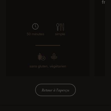
fro
50 minutes
simple
sans gluten,
végétarien
Retour à l'aperçu