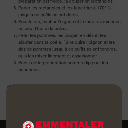
préparation est froide, la couper en rectangles.
Paner les rectangles et les faire frire à 170° C
jusqu’à ce qu’ils soient dorés.
Pour le dip, hacher l’oignon et le faire revenir dans
un peu d’huile de colza.
Peler les pommes, les couper en dés et les
ajouter dans la poêle. Faire cuire l’oignon et les
dés de pommes jusqu’à ce qu’ils soient tendres,
puis les mixer finement et assaisonner
Servir cette préparation comme dip pour les
bouchées.
«Bon appétit»