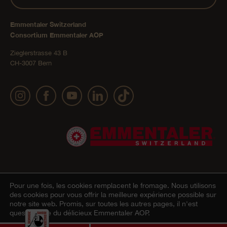
Emmentaler Switzerland
Consortium Emmentaler AOP
Zieglerstrasse 43 B
CH-3007 Bern
Pour une fois, les cookies remplacent le fromage.
Nous utilisons
Mentions légales
Déclaration de confidentialité
CGV
© 2022 Emmentaler AOP |
|
|
des cookies pour vous offrir la meilleure expérience possible sur
notre site web. Promis, sur toutes les autres pages, il n'est
Onlineshop
Cookie – Déclaration
|
question que du délicieux Emmentaler AOP.