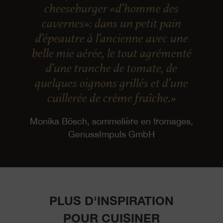
cheeseburger «d’homme des
cavernes»: dans un petit pain
d’épeautre à l’ancienne avec une
belle mie aérée, le tout agrémenté
d’une tranche de tomate, de
quelques oignons grillés et d’une
cuillerée de crème fraîche.»
Monika Bösch, sommelière en fromages,
GenussImpuls GmbH
PLUS D'INSPIRATION
POUR CUISINER