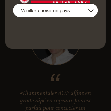
«L’Emmentaler AOP affiné en
grotte râpé en copeaux fins est
parfait pour concocter un