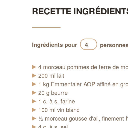
RECETTE INGRÉDIENT
Ingrédients pour
personne
4
morceau
pommes de terre de m
200
ml
lait
1
kg
Emmentaler AOP affiné en gro
20
g
beurre
1
c. à s.
farine
100
ml
vin blanc
½
morceau
gousse d'ail, finement
4
c. à s.
sel