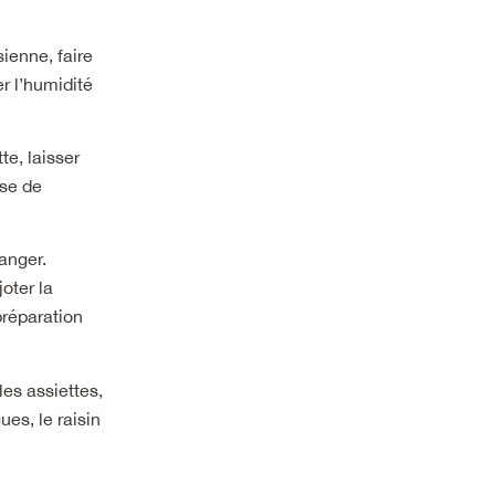
ienne, faire
r l’humidité
te, laisser
ase de
langer.
joter la
préparation
les assiettes,
ues, le raisin