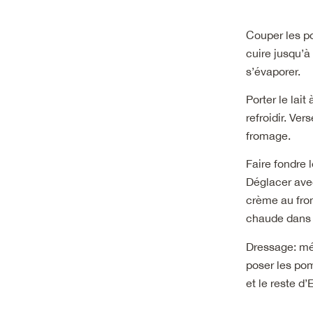
Couper les po
cuire jusqu’à
s’évaporer.
Porter le lait
refroidir. Ve
fromage.
Faire fondre 
Déglacer avec 
crème au from
chaude dans 
Dressage: mél
poser les pomm
et le reste d