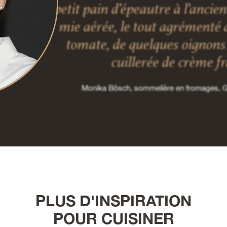
petit pain d’épeautre à l’ancie
mie aérée, le tout agrémenté 
tomate, de quelques oignons 
cuillerée de crème f
Monika Bösch, sommelière en fromages,
PLUS D'INSPIRATION
POUR CUISINER