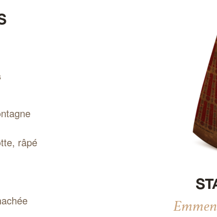
S
s
Actualiser
ontagne
tte, râpé
ST
 hachée
Emmenta