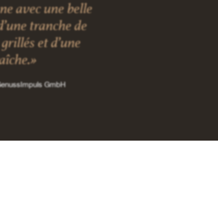
nne avec une belle
d’une tranche de
grillés et d’une
raîche.»
 GenussImpuls GmbH