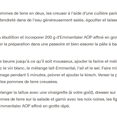
mmes de terre en deux, les creuser à l’aide d’une cuillère paris
 tendreté dans de l’eau généreusement salée, égoutter et laisse
 à ébullition et incorporer 200 g d’Emmentaler AOP affiné en grot
rser la préparation dans une passoire et bien essorer la pâte à b
le beurre jusqu’à ce qu’il soit mousseux, ajouter la farine et mé
le vin blanc, le mélange lait-Emmental, l’ail et le sel. Faire mi
age pendant 5 minutes, poivrer et ajouter le kirsch. Verser la 
les pommes de terre creusées.
anger la laitue avec une vinaigrette (à votre goût), dresser sur 
es de terre sur la salade et garnir avec les noix noires, les fig
’Emmentaler AOP affiné en grotte râpé.