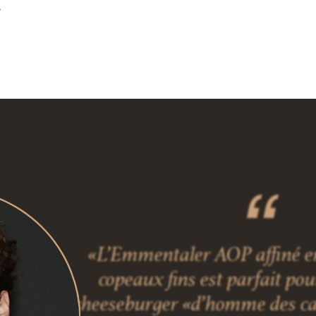
»
«L’Emmentaler AOP affiné en
copeaux fins est parfait po
cheeseburger «d’homme des ca