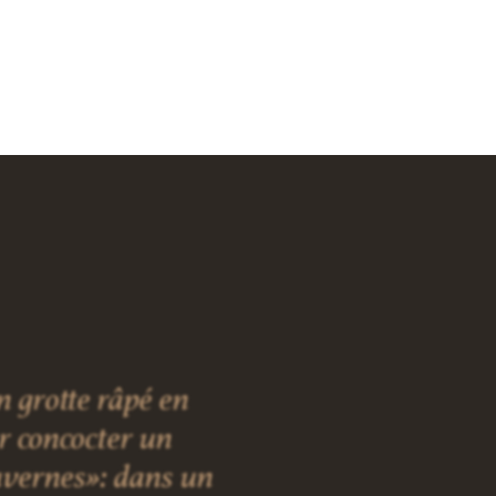
 grotte râpé en
ur concocter un
vernes»: dans un