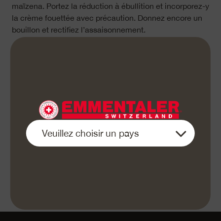
maïzena. Portez la réduction à ébullition et incorporez-y
la crème fouettée avec précaution. Donnez encore un
bouillon et rectifiez l’assaisonnement.
Coupez la grenade en deux. Tenez la partie coupée
vers le bas au-dessus d’un saladier et tapez sur
l’écorce avec une cuillère en bois jusqu’à ce que les
pépins tombent.
Retournez le flan sur l’assiette, dressez le médaillon
avec la sauce, parsemez de noix de pécan et de
morceaux de grenade, et servez immédiatement.
«Bon appétit»