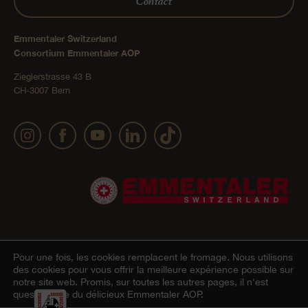
Contact
Emmentaler Switzerland
Consortium Emmentaler AOP
Zieglerstrasse 43 B
CH-3007 Bern
Pour une fois, les cookies remplacent le fromage.
Nous utilisons
Mentions légales
Déclaration de confidentialité
CGV
© 2022 Emmentaler AOP |
|
|
des cookies pour vous offrir la meilleure expérience possible sur
notre site web. Promis, sur toutes les autres pages, il n'est
Onlineshop
Cookie – Déclaration
|
question que du délicieux Emmentaler AOP.