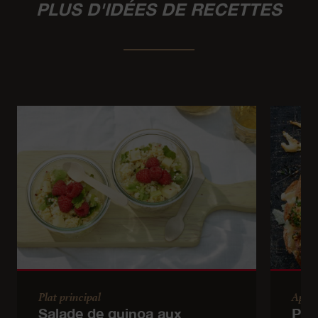
PLUS D'IDÉES DE RECETTES
Plat principal
Apéri
Salade de quinoa aux
Pai