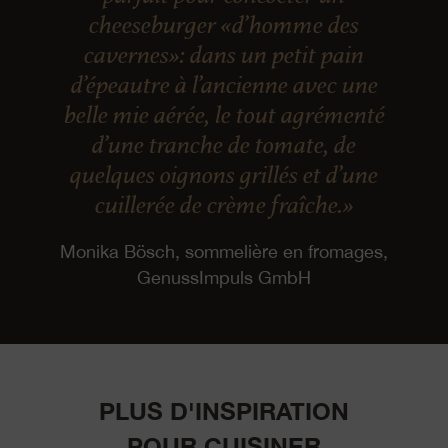
cheeseburger «d’homme des
cavernes»: dans un petit pain
d’épeautre à l’ancienne avec une
belle mie aérée, le tout agrémenté
d’une tranche de tomate, de
quelques oignons grillés et d’une
cuillerée de crème fraîche.»
Monika Bösch, sommelière en fromages,
GenussImpuls GmbH
PLUS D'INSPIRATION
POUR CUISINER