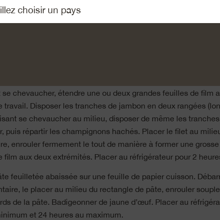
, saler et poivrer. Laisser cuire 15–20 minutes au milieu du four. 
roidir. Placer au réfrigérateur pour 20 minutes.
mps, recouper les champignons à la base et les hacher très f
le et le beurre. Ajouter les champignons et les faire sauter à vi
iquide soit évaporé. Saler. Parsemer de la noix de muscade et du
ky et laisser réduire pendant 10 minutes. Laisser refroidir.
t se chevaucher, étendre une ou deux grandes feuilles de film 
e travail. Disposer les tranches de jambon en deux rangées (lo
 faisant se chevaucher au milieu, disposer de même les tranches
 puis répartir les champignons hachés. Placer le filet au milieu
ire, enrouler fermement le tout de manière à former une grosse
e film aux deux extrémités. Placer au réfrigérateur pour 2 heure
âte feuilletée abaissée sur une feuille de papier cuisson. Débarra
ntaire, le placer au milieu du rectangle de pâte, enrouler soupl
rds de la pâte. Badigeonner de jaune d’œuf. Placer au réfrigér
minimum et 24 heures au maximum.