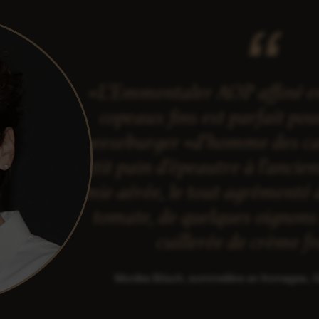
«L’Emmentaler AOP affiné en
copeaux fins est parfait po
cheeseburger «d’homme des ca
petit pain d’épeautre à l’ancie
mie aérée, le tout agrémenté 
tomate, de quelques oignons 
cuillerée de crème f
Monika Bösch, sommelière en fromages,