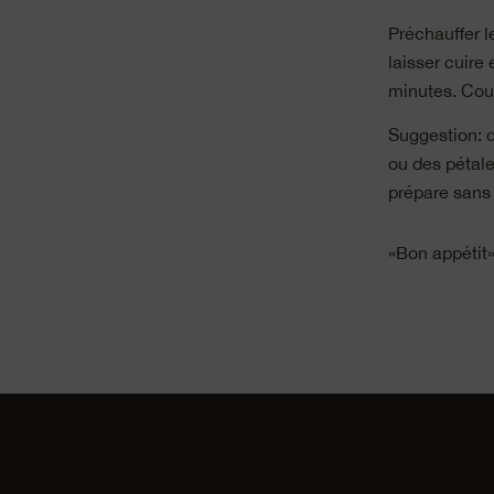
Préchauffer l
laisser cuire 
minutes. Cou
Suggestion: d
ou des pétales
prépare sans 
«Bon appétit