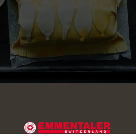
e four à 200 °C. Placer le filet de bœuf sur une plaque, badigeo