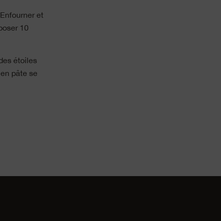
 Enfourner et
eposer 10
des étoiles
t en pâte se