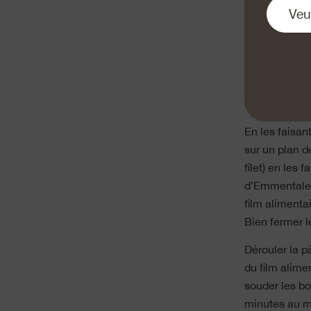
beurre à rôtir
et laisser ref
Pendant ce te
Chauffer l’hui
que tout le l
Verser le whis
En les faisan
sur un plan d
filet) en les
d’Emmentaler,
film alimenta
Bien fermer l
Dérouler la p
du film alime
souder les bo
minutes au 