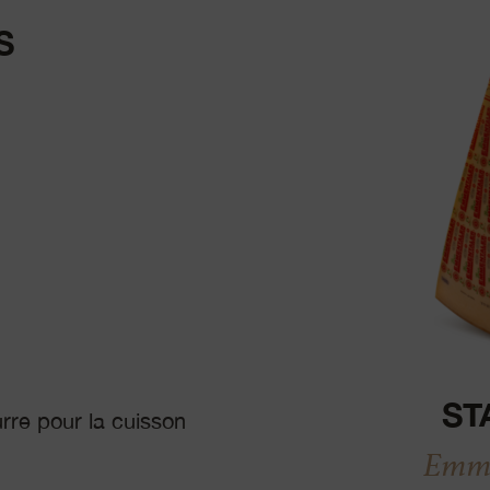
S
ST
eurre pour la cuisson
Emme