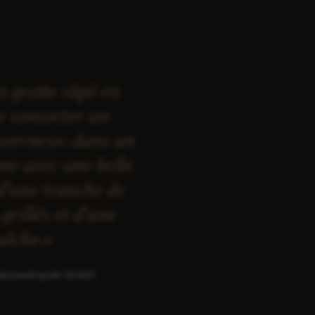
 grotte râpé en
ur concocter un
vernes»: dans un
nne avec une belle
d’une tranche de
grillés et d’une
raîche.»
 GenussImpuls GmbH