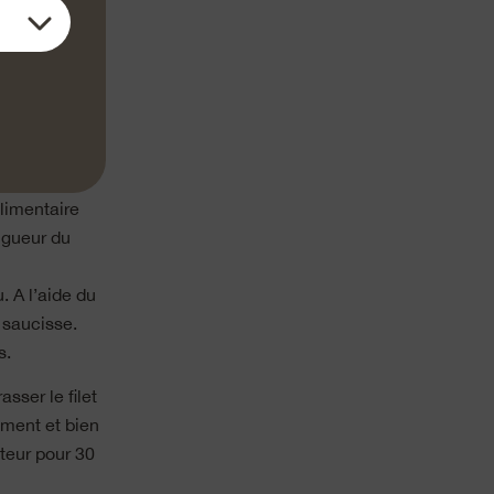
Sortir du four
inement.
f jusqu’à ce
 persil.
alimentaire
ngueur du
. A l’aide du
 saucisse.
s.
sser le filet
ement et bien
ateur pour 30