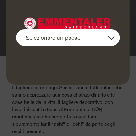
Ecco come si fa:
Il tagliere di formaggi Sushi piace a tutti coloro che
sanno apprezzare qualcosa di straordinario e le
cose belle della vita. Il tagliere decorativo, con
involtini sushi a base di Emmentaler DOP,
mantiene ciò che promette e susciterà
sicuramente tanti “aah!” e “ooh!” da parte degli
ospiti presenti.