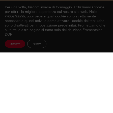
Per una volta, biscotti invece di formaggio.
Utilizziamo i cookie
per offrirti la migliore esperienza sul nostro sito web. Nelle
impostazioni
, puoi vedere quali cookie sono strettamente
necessari e quindi attivi, e come attivare i cookie dei terzi (che
sono disattivati per impostazione predefinita). Promettiamo che
su tutte le altre pagine si tratta solo del delizioso Emmentaler
DOP.
Accetto
Rifiuta
ANCORA PIÙ IDEE
Cheese Board Summer