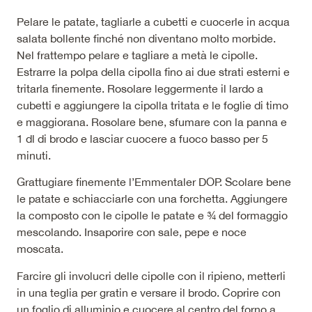
Pelare le patate, tagliarle a cubetti e cuocerle in acqua
salata bollente finché non diventano molto morbide.
Nel frattempo pelare e tagliare a metà le cipolle.
Estrarre la polpa della cipolla fino ai due strati esterni e
tritarla finemente. Rosolare leggermente il lardo a
cubetti e aggiungere la cipolla tritata e le foglie di timo
e maggiorana. Rosolare bene, sfumare con la panna e
1 dl di brodo e lasciar cuocere a fuoco basso per 5
minuti.
Grattugiare finemente l’Emmentaler DOP. Scolare bene
le patate e schiacciarle con una forchetta. Aggiungere
la composto con le cipolle le patate e ¾ del formaggio
mescolando. Insaporire con sale, pepe e noce
moscata.
Farcire gli involucri delle cipolle con il ripieno, metterli
in una teglia per gratin e versare il brodo. Coprire con
un foglio di alluminio e cuocere al centro del forno a