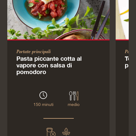
Portate principali
Porta
Pasta piccante cotta al
Tort
vapore con salsa di
prim
pomodoro
150 minuti
medio