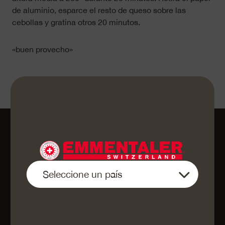
de aluminio, esparce el resto de queso sobre las
cebollas y gratina otros 20 minutos.
«buen provecho»