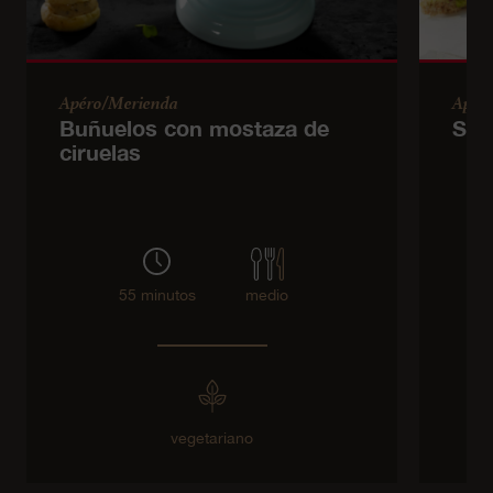
Apéro/Merienda
Apér
Buñuelos con mostaza de
Sán
ciruelas
55 minutos
medio
vegetariano