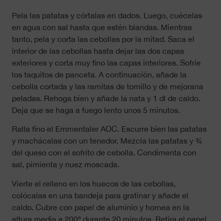
Pela las patatas y córtalas en dados. Luego, cuécelas
en agua con sal hasta que estén blandas. Mientras
tanto, pela y corta las cebollas por la mitad. Saca el
interior de las cebollas hasta dejar las dos capas
exteriores y corta muy fino las capas interiores. Sofríe
los taquitos de panceta. A continuación, añade la
cebolla cortada y las ramitas de tomillo y de mejorana
peladas. Rehoga bien y añade la nata y 1 dl de caldo.
Deja que se haga a fuego lento unos 5 minutos.
Ralla fino el Emmentaler AOC. Escurre bien las patatas
y machácalas con un tenedor. Mezcla las patatas y ¾
del queso con el sofrito de cebolla. Condimenta con
sal, pimienta y nuez moscada.
Vierte el relleno en los huecos de las cebollas,
colócalas en una bandeja para gratinar y añade el
caldo. Cubre con papel de aluminio y hornea en la
altura media a 200º durante 20 minutos. Retira el papel