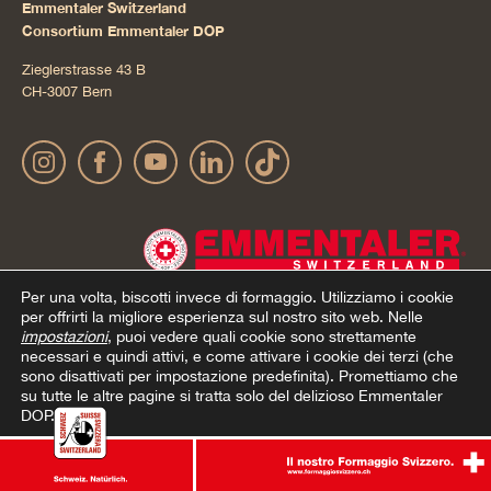
Emmentaler Switzerland
Consortium Emmentaler DOP
Zieglerstrasse 43 B
CH-3007 Bern
Per una volta, biscotti invece di formaggio.
Utilizziamo i cookie
per offrirti la migliore esperienza sul nostro sito web. Nelle
impostazioni
, puoi vedere quali cookie sono strettamente
necessari e quindi attivi, e come attivare i cookie dei terzi (che
Impressum
Dichiarazione sulla protezione dei dati
© 2022 Emmentaler AOP |
|
sono disattivati per impostazione predefinita). Promettiamo che
su tutte le altre pagine si tratta solo del delizioso Emmentaler
personali
Condizioni generali di contratto Onlineshop
Cookie – Spiegazione
|
|
DOP.
Accetto
Rifiuta