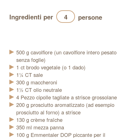
Ingredienti per
persone
Aggiornamento
500
g
cavolfiore (un cavolfiore intero pesato
senza foglie)
1
ct
brodo vegetale (o 1 dado)
1¼
CT
sale
300
g
maccheroni
1½
CT
olio neutrale
4
Pezzo
cipolle tagliate a strisce grossolane
200
g
prosciutto aromatizzato (ad esempio
prosciutto al forno) a strisce
130
g
crème fraîche
350
ml
mezza panna
100
g
Emmentaler DOP piccante per il