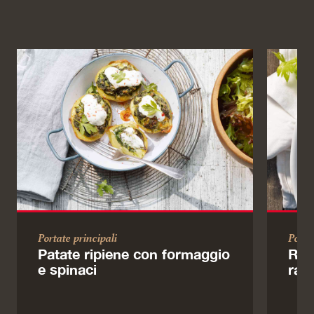
Portate principali
Porta
Patate ripiene con formaggio
Ris
e spinaci
rad