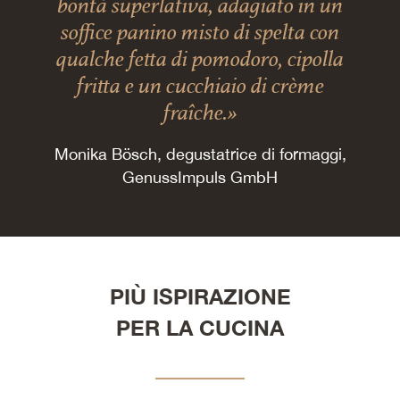
bontà superlativa, adagiato in un
soffice panino misto di spelta con
qualche fetta di pomodoro, cipolla
fritta e un cucchiaio di crème
fraîche.»
Monika Bösch, degustatrice di formaggi,
GenussImpuls GmbH
PIÙ ISPIRAZIONE
PER LA CUCINA