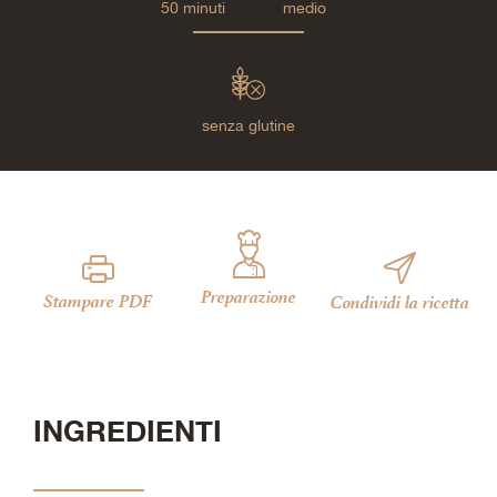
50 minuti
medio
senza glutine
Preparazione
Stampare PDF
Condividi la ricetta
INGREDIENTI