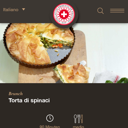
Italiano
Brunch
Torta di spinaci
90 Minuten
medio