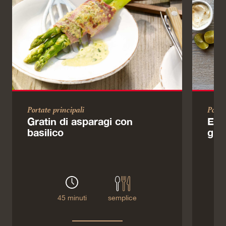
Portate principali
Porta
Gratin di asparagi con
Enc
basilico
gua
45 minuti
semplice