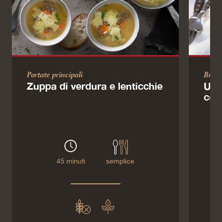
Portate principali
Brun
Zuppa di verdura e lenticchie
Uov
col
45 minuti
semplice