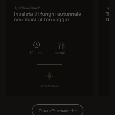
Aperitivo/snack
Aperi
Insalata di funghi autunnale
Tar
con toast al formaggio
DO
30 minuti
semplice
vegetariano
Torna alla panoramica