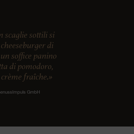
caglie sottili si
 cheeseburger di
 un soffice panino
etta di pomodoro,
i crème fraîche.»
, GenussImpuls GmbH