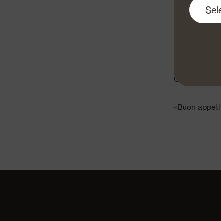
Aggiungere il 
pepe e mescol
Mescolare i po
zucchine a pe
zucchine con 
Cuocere in fo
«Buon appeti