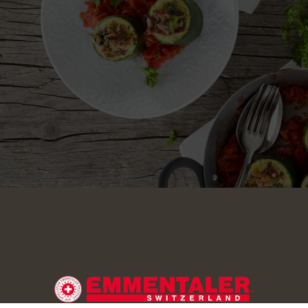
nemente le erbe, i pomodori secchi e le olive e metterli in una 