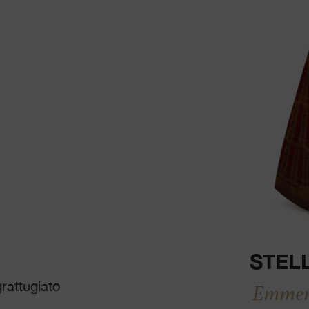
STEL
rattugiato
Emment