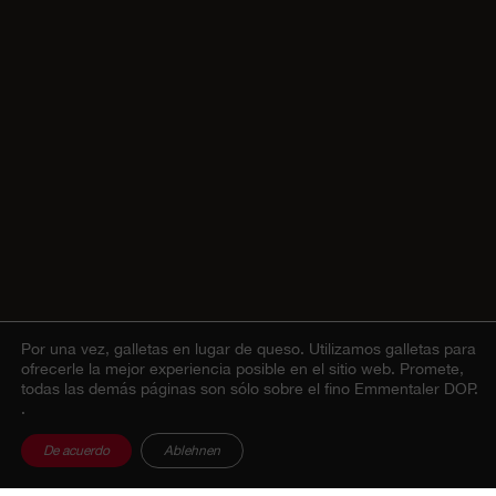
Por una vez, galletas en lugar de queso.
Utilizamos galletas para
ofrecerle la mejor experiencia posible en el sitio web. Promete,
todas las demás páginas son sólo sobre el fino Emmentaler DOP.
.
De acuerdo
Ablehnen