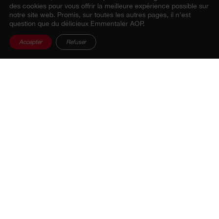
des cookies pour vous offrir la meilleure expérience possible sur
notre site web. Promis, sur toutes les autres pages, il n'est
question que du délicieux Emmentaler AOP.
Accepter
Refuser