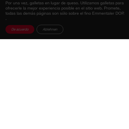
Por una vez, galletas en lugar de queso.
Utilizamos galletas para
ofrecerle la mejor experiencia posible en el sitio web. Promete,
todas las demás páginas son sólo sobre el fino Emmentaler DOP.
.
De acuerdo
Ablehnen