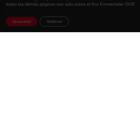
todas las demás páginas son sólo sobre el fino Emmentaler DOP.
.
De acuerdo
Ablehnen