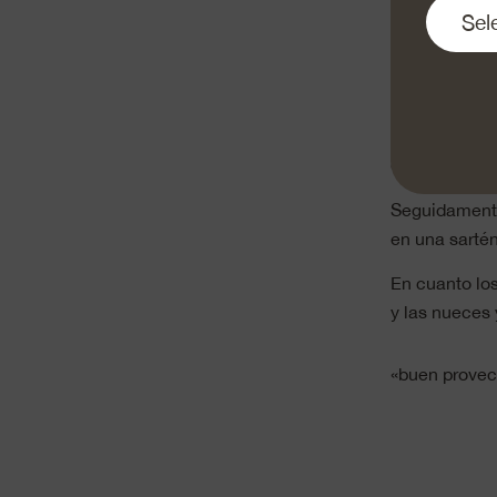
transversal e
añade los esp
fuego medio,
Después rall
Mezcla la cás
condimento B
Seguidamente
en una sartén
En cuanto los
y las nueces 
«buen prove