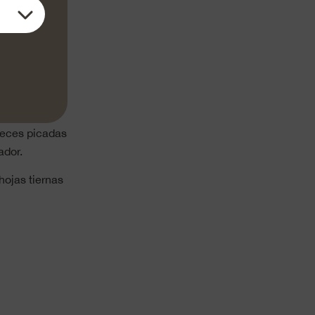
n grande y
inutos a
umo de limón.
on el
ogénea.
ueces picadas
ador.
hojas tiernas