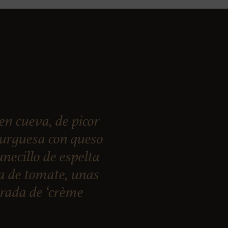
 cueva, de picor
burguesa con queso
necillo de espelta
ja de tomate, unas
arada de ‘crème