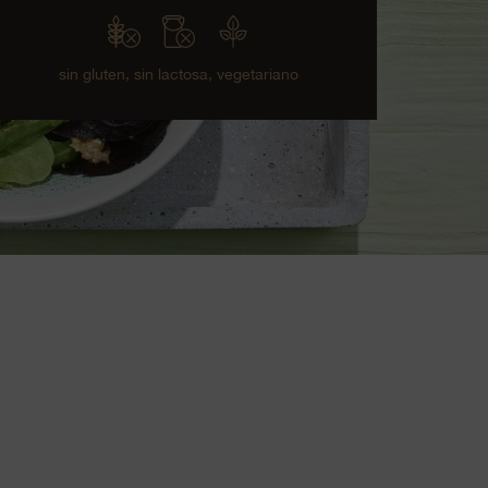
sin gluten,
sin lactosa,
vegetariano