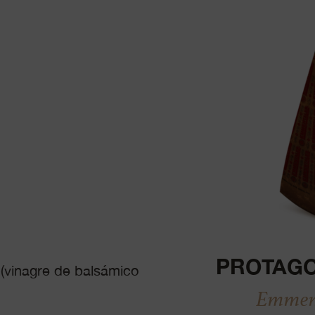
PROTAGO
(vinagre de balsámico
Emment