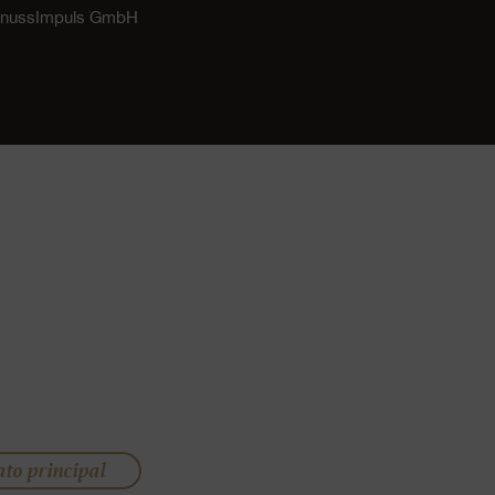
GenussImpuls GmbH
ato principal