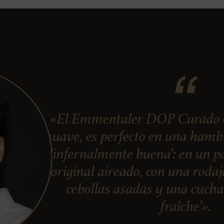
«El Emmentaler DOP Curado en
suave, es perfecto en una ham
‘infernalmente buena’: en un pa
original aireado, con una roda
cebollas asadas y una cuch
fraîche’».