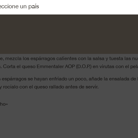
n trozos de unos 5 cm de largo. Calienta el aceite en una sarté
árragos, echa una pizca de sal. Fríe los espárragos unos 10 m
 removiéndolos de vez en cuando.
a la cáscara del limón ecológico y exprime 2 cucharadas de z
cara de limón rallada, el zumo de limón y el aceite de colza c
ianco, la sal y la pimenta hasta que obtengas una salsa hom
, mezcla los espárragos calientes con la salsa y tuesta las n
. Corta el queso Emmentaler AOP (D.O.P.) en virutas con el pel
 espárragos se hayan enfriado un poco, añade la ensalada de 
y rocíalo con el queso rallado antes de servir.
cho»