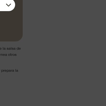
los huevos y
 homogénea en
arte inferior
ite. Añade el
pimienta.
e la salsa de
rnea otros
 prepara la