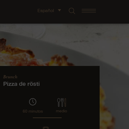
Español
Brunch
Pizza de rösti
medio
60 minutos