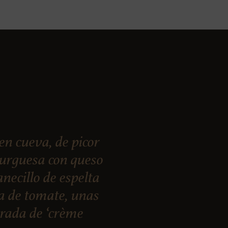
 cueva, de picor
burguesa con queso
necillo de espelta
ja de tomate, unas
arada de ‘crème