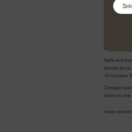
Cuando estén f
mézclalos co
una bandeja c
del horno dur
Mientras tant
tomate y coc
Ralla el Emme
tomate en la 
10 minutos. S
Consejo: para
pizza en una
«buen prove