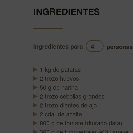
INGREDIENTES
Ingredientes para
personas
1
kg
de patatas
2
trozo
huevos
50
g
de harina
2
trozo
cebollas grandes
2
trozo
dientes de ajo
2
cda.
de aceite
800
g
de tomate triturado (lata)
300
g
de Emmentaler AOC suave