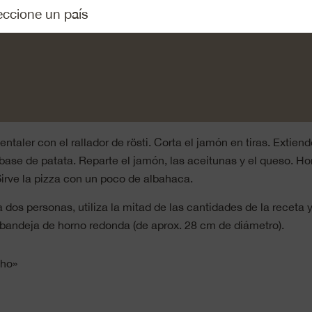
rías, pela las patatas y rállalas con el rallador de rösti. Bate 
n las patatas con sal y harina. Distribuye la masa de manera
on papel de horno (de aprox. 30 x 40 cm). Hornea a 220º en la p
ante 20 minutos.
o, corta la cebolla en aros finos, pica el ajo y rehógalos en ace
ínalo a fuego lento durante 15 minutos. Condimenta con sal y 
ntaler con el rallador de rösti. Corta el jamón en tiras. Extiend
base de patata. Reparte el jamón, las aceitunas y el queso. Ho
irve la pizza con un poco de albahaca.
 dos personas, utiliza la mitad de las cantidades de la receta y
 bandeja de horno redonda (de aprox. 28 cm de diámetro).
cho»