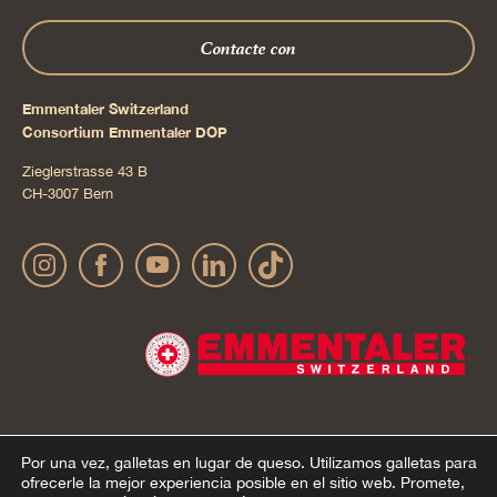
Contacte con
Emmentaler Switzerland
Consortium Emmentaler DOP
Zieglerstrasse 43 B
CH-3007 Bern
Por una vez, galletas en lugar de queso.
Utilizamos galletas para
Impressum
Declaración sobre la protección de datos
© 2022 Emmentaler AOP |
|
ofrecerle la mejor experiencia posible en el sitio web. Promete,