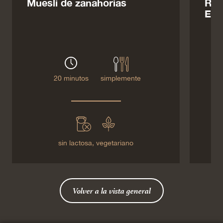
Muesli de zanahorias
Rag
Emm
20 minutos
simplemente
sin lactosa,
vegetariano
Volver a la vista general