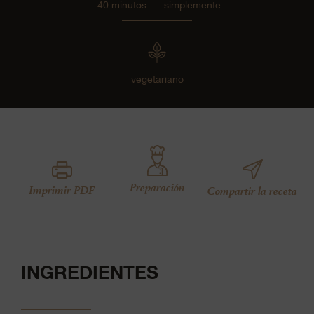
40 minutos
simplemente
vegetariano
Preparación
Imprimir PDF
Compartir la receta
INGREDIENTES