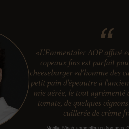
«L’Emmentaler AOP affiné en
copeaux fins est parfait po
cheeseburger «d’homme des ca
petit pain d’épeautre à l’ancie
mie aérée, le tout agrémenté 
tomate, de quelques oignons 
cuillerée de crème f
Monika Bösch, sommelière en fromages,