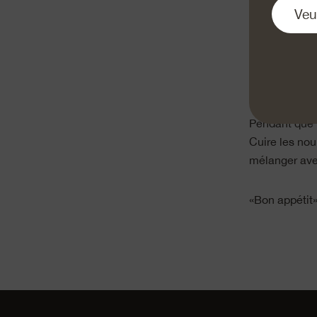
beurre. Faire 
et faire frémi
crème au rest
l’Emmentaler 
poivre. Hache
poireau à la 
Pendant que l
Cuire les noui
mélanger ave
«Bon appétit