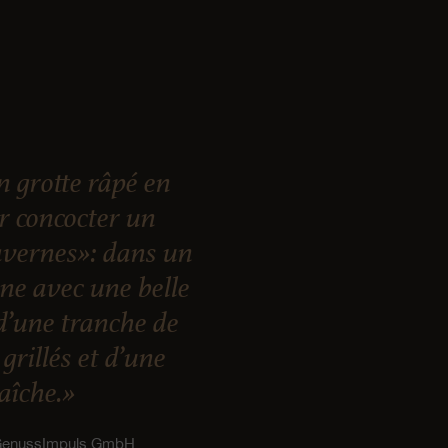
 grotte râpé en
ur concocter un
vernes»: dans un
nne avec une belle
d’une tranche de
grillés et d’une
raîche.»
 GenussImpuls GmbH