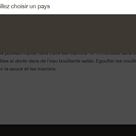
revenir brièvement le poireau. Mouiller avec le vin blanc, ajoute
r 5 minute. Retirer la moitié du poireau à l’aide d’une écumoire.
e du poireau et laisser mijoter à couvert pendant 10 minutes. 
AOP, réduire en purée et assaisonner avec le jus de citron, le se
r finement les brins de romarin. Ajouter le romarin et les ronde
sauce.
e poireau mijote, faire cuire les marrons 10-15 minutes dans u
lles al dente dans de l’eau bouillante salée. Egoutter les nouill
c la sauce et les marrons.
»