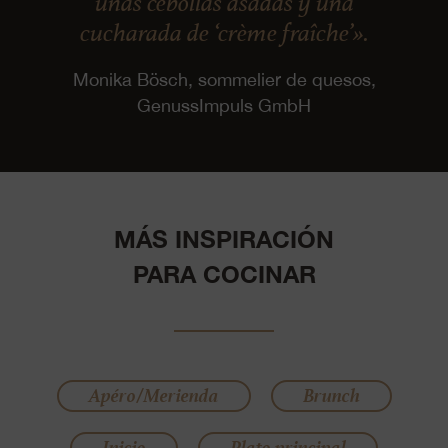
unas cebollas asadas y una
cucharada de ‘crème fraîche’».
Monika Bösch, sommelier de quesos,
GenussImpuls GmbH
MÁS INSPIRACIÓN
PARA COCINAR
Apéro/Merienda
Brunch
Inicio
Plato principal