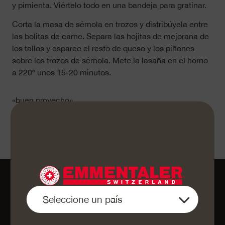
y pimienta. Viértelo todo en una bandeja para gratinar.
Corta la masa de sémola en trozos y distribúyela entre
las bolitas de carne. Separa las hojitas de mejorana de
los tallos y esparce el resto de queso y los piñones
sobre los trozos de sémola. Mete la lasaña en el horno
a 220º unos 15-20 minutos.
«buen provecho»