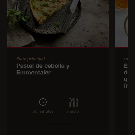
Plato principal
Inicio
Pastel de cebolla y
Ens
Emmentaler
de f
que
fre
55 minutos
medio