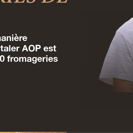
manière
ntaler AOP est
00 fromageries