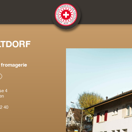
LTDORF
fromagerie
se 4
en
2 40