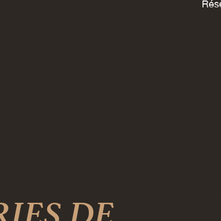
Rés
IES DE