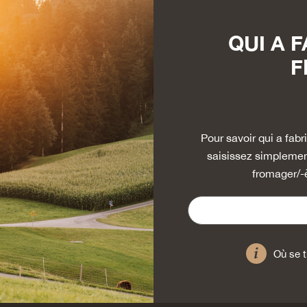
QUI A 
F
Pour savoir qui a fa
saisissez simplemen
fromager/-
Où se t