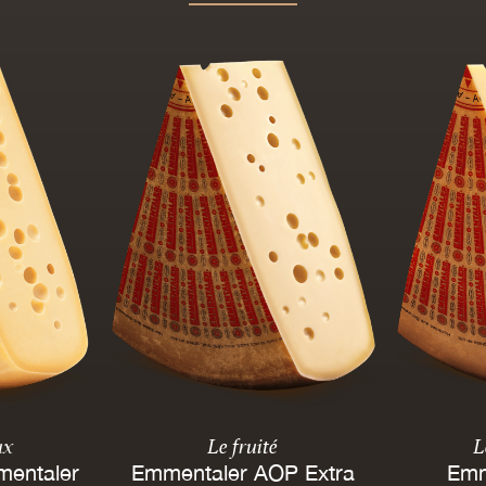
ux
Le fruité
L
mentaler
Emmentaler AOP Extra
Emm