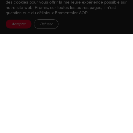
des cookies pour vous offrir la meilleure expérience possible sur
notre site web. Promis, sur toutes les autres pages, il n'est
question que du délicieux Emmentaler AOP.
Accepter
Refuser