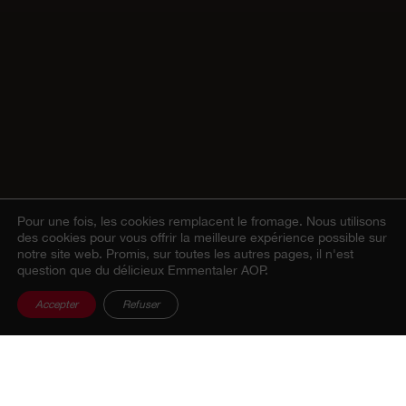
Pour une fois, les cookies remplacent le fromage.
Nous utilisons
des cookies pour vous offrir la meilleure expérience possible sur
notre site web. Promis, sur toutes les autres pages, il n'est
question que du délicieux Emmentaler AOP.
Accepter
Refuser